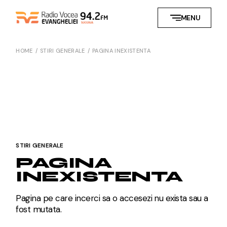
Skip
to
MENU
the
content
HOME
STIRI GENERALE
PAGINA INEXISTENTA
STIRI GENERALE
PAGINA
INEXISTENTA
Pagina pe care incerci sa o accesezi nu exista sau a
fost mutata.