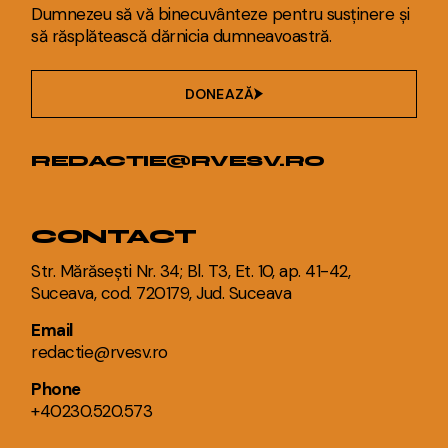
Dumnezeu să vă binecuvânteze pentru susținere și
să răsplătească dărnicia dumneavoastră.
DONEAZĂ
REDACTIE@RVESV.RO
CONTACT
Str. Mărăsești Nr. 34; Bl. T3, Et. 10, ap. 41-42,
Suceava, cod. 720179, Jud. Suceava
Email
redactie@rvesv.ro
Phone
+40230.520.573