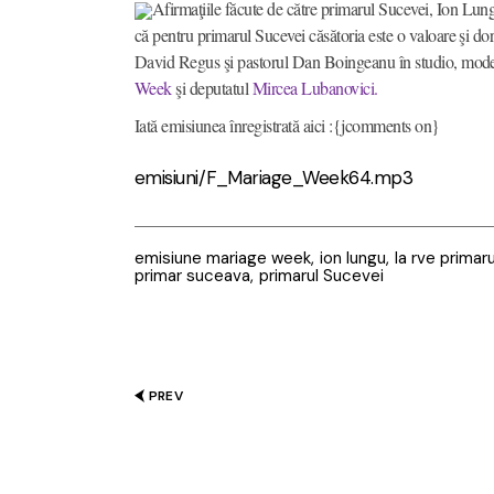
Afirmaţiile făcute de către primarul Sucevei, Ion Lung
că pentru primarul Sucevei căsătoria este o valoare şi do
David Regus şi pastorul Dan Boingeanu în studio, modera
Week
şi deputatul
Mircea Lubanovici.
Iată emisiunea înregistrată aici :{jcomments on}
emisiuni/F_Mariage_Week64.mp3
emisiune mariage week
ion lungu
la rve primaru
primar suceava
primarul Sucevei
PREV