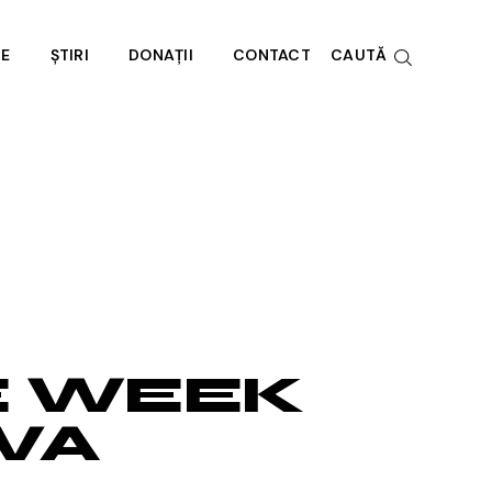
RE
ȘTIRI
DONAȚII
CONTACT
CAUTĂ
e noi
societate
E WEEK
AVA