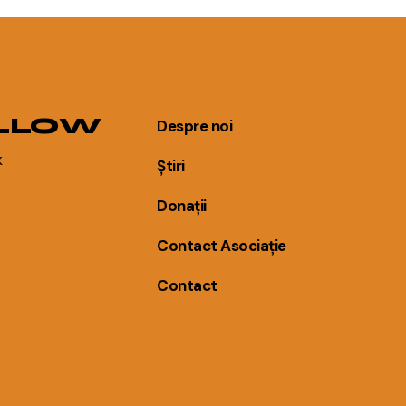
LLOW
Despre noi
k
Știri
Donații
Contact Asociație
Contact