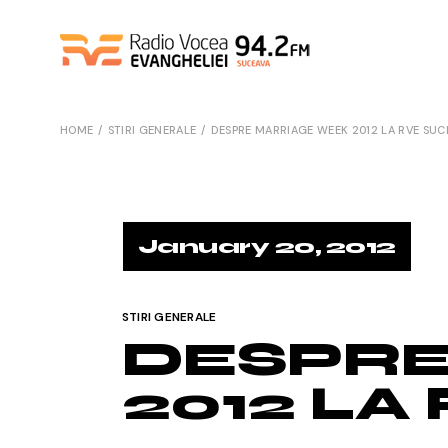
Skip
to
the
content
HOME
STIRI GENERALE
DESPRE MARRIAGE WEEK 2012 LA RVE SUC
January 20, 2012
STIRI GENERALE
DESPRE
2012 LA