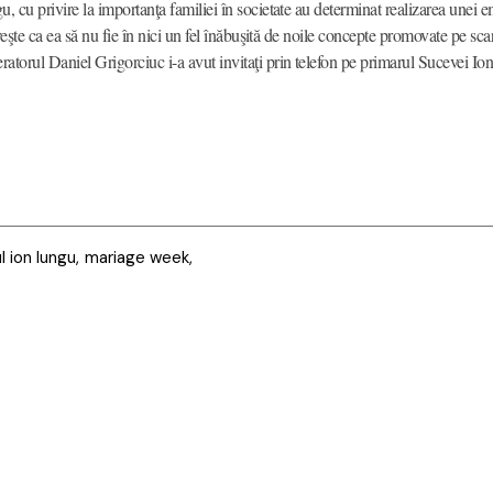
u, cu privire la importanţa familiei în societate au determinat realizarea une
reşte ca ea să nu fie în nici un fel înăbuşită de noile concepte promovate pe s
torul Daniel Grigorciuc i-a avut invitaţi prin telefon pe primarul Sucevei I
l ion lungu
mariage week