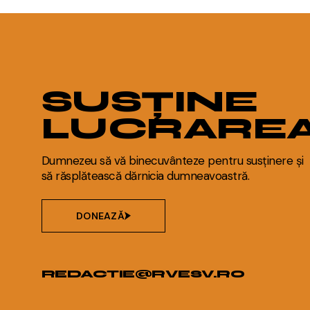
SUSȚINE
LUCRARE
Dumnezeu să vă binecuvânteze pentru susținere și
să răsplătească dărnicia dumneavoastră.
DONEAZĂ
REDACTIE@RVESV.RO