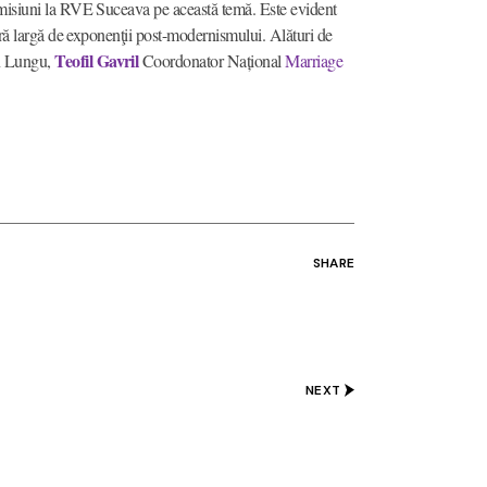
i emisiuni la RVE Suceava pe această temă. Este evident
cară largă de exponenţii post-modernismului. Alături de
Teofil Gavril
on Lungu,
Coordonator Național
Marriage
SHARE
NEXT