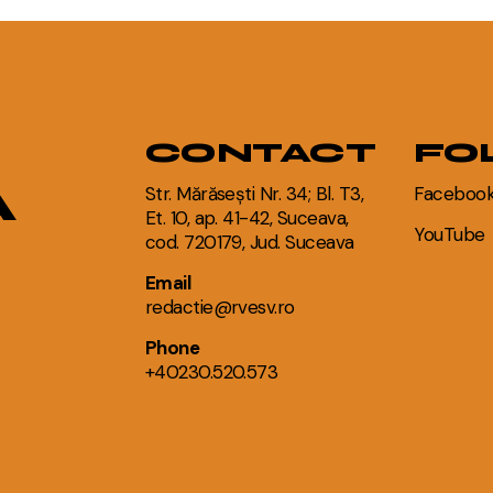
CONTACT
FO
A
Str. Mărăsești Nr. 34; Bl. T3,
Faceboo
Et. 10, ap. 41-42, Suceava,
YouTube
cod. 720179, Jud. Suceava
Email
redactie@rvesv.ro
Phone
+40230.520.573