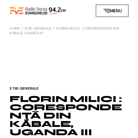
Skip
to
MENU
the
content
HOME
STIRI GENERALE
FLORIN MILICI : CORESPONDENŢĂ DIN
KABALE, UGANDA III
STIRI GENERALE
FLORIN MILICI :
CORESPONDE
NŢĂ DIN
KABALE,
UGANDA III