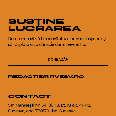
SUSȚINE
LUCRAREA
Dumnezeu să vă binecuvânteze pentru susținere și
să răsplătească dărnicia dumneavoastră.
DONEAZĂ
REDACTIE@RVESV.RO
CONTACT
Str. Mărăsești Nr. 34; Bl. T3, Et. 10, ap. 41-42,
Suceava, cod. 720179, Jud. Suceava