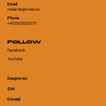
Email
redactie@rvesv.ro
Phone
+40230.520.573
FOLLOW
Facebook
YouTube
Despre noi
Știri
Donații