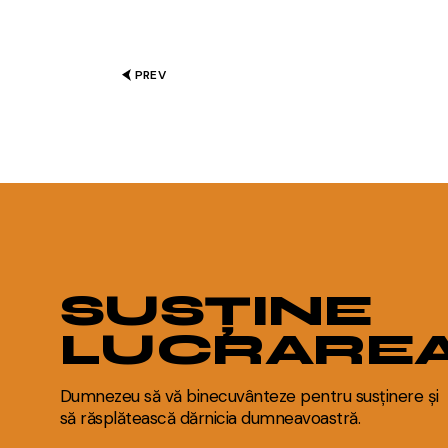
PREV
SUSȚINE
LUCRARE
Dumnezeu să vă binecuvânteze pentru susținere și
să răsplătească dărnicia dumneavoastră.