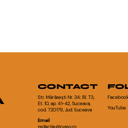
CONTACT
FO
A
Str. Mărăsești Nr. 34; Bl. T3,
Faceboo
Et. 10, ap. 41-42, Suceava,
YouTube
cod. 720179, Jud. Suceava
Email
redactie@rvesv.ro