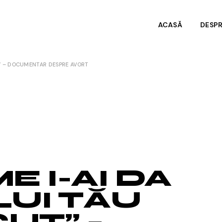
ACASĂ
DESP
T” – DOCUMENTAR DESPRE AVORT
Despr
Date 
E I-AI DA
LUI TĂU
UT” –