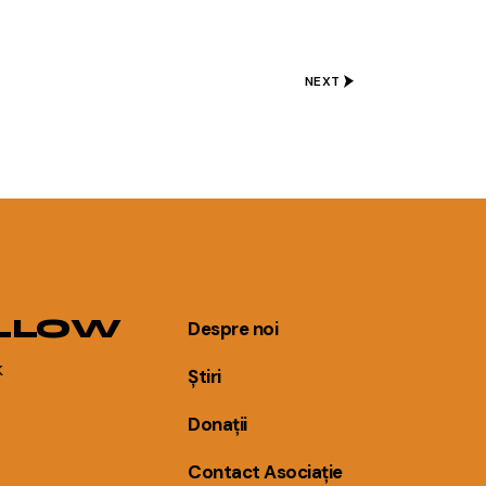
NEXT
LLOW
Despre noi
k
Știri
Donații
Contact Asociație