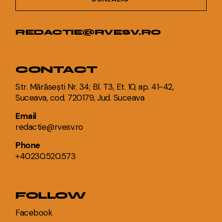
REDACTIE@RVESV.RO
CONTACT
Str. Mărăsești Nr. 34; Bl. T3, Et. 10, ap. 41-42,
Suceava, cod. 720179, Jud. Suceava
Email
redactie@rvesv.ro
Phone
+40230.520.573
FOLLOW
Facebook