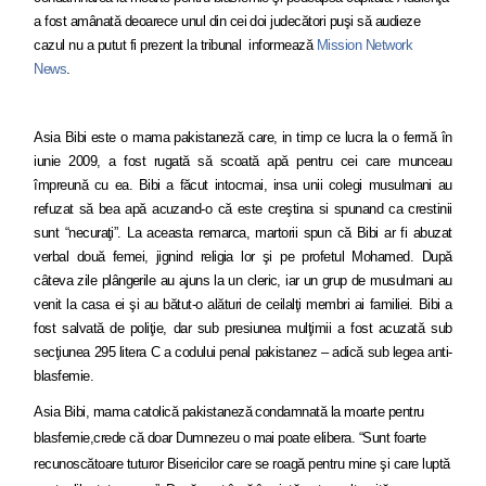
a fost amânată deoarece unul din cei doi judecători puşi să audieze
cazul nu a putut fi prezent la tribunal informează
Mission Network
News
.
Asia Bibi este o mama pakistaneză care, in timp ce lucra la o fermă în
iunie 2009, a fost rugată să scoată apă pentru cei care munceau
împreună cu ea. Bibi a făcut intocmai, insa unii colegi musulmani au
refuzat să bea apă acuzand-o că este creştina si spunand ca crestinii
sunt “necuraţi”. La aceasta remarca, martorii spun că Bibi ar fi abuzat
verbal două femei, jignind religia lor şi pe profetul Mohamed. După
câteva zile plângerile au ajuns la un cleric, iar un grup de musulmani au
venit la casa ei şi au bătut-o alături de ceilalţi membri ai familiei. Bibi a
fost salvată de poliţie, dar sub presiunea mulţimii a fost acuzată sub
secţiunea 295 litera C a codului penal pakistanez – adică sub legea anti-
blasfemie.
Asia Bibi, mama catolică pakistaneză condamnată la moarte pentru
blasfemie,crede că doar Dumnezeu o mai poate elibera. “Sunt foarte
recunoscătoare tuturor Bisericilor care se roagă pentru mine şi care luptă