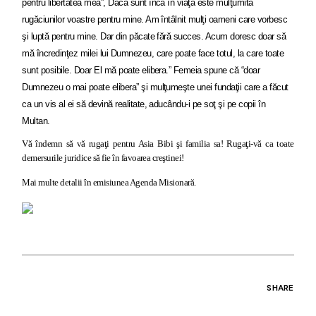
pentru libertatea mea”, Dacă sunt încă în viaţă este mulţumită
rugăciunilor voastre pentru mine. Am întâlnit mulţi oameni care vorbesc
şi luptă pentru mine. Dar din păcate fără succes. Acum doresc doar să
mă încredinţez milei lui Dumnezeu, care poate face totul, la care toate
sunt posibile. Doar El mă poate elibera.” Femeia spune că “doar
Dumnezeu o mai poate elibera” şi mulţumeşte unei fundaţii care a făcut
ca un vis al ei să devină realitate, aducându-i pe soţ şi pe copii în
Multan.
Vă îndemn să vă rugaţi pentru Asia Bibi şi familia sa! Rugaţi-vă ca toate
demersurile juridice să fie în favoarea creştinei!
Mai multe detalii în emisiunea Agenda Misionară.
SHARE