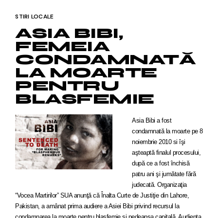
STIRI LOCALE
ASIA BIBI,
FEMEIA
CONDAMNATĂ
LA MOARTE
PENTRU
BLASFEMIE
Asia Bibi
a fost
condamnată la moarte pe 8
noiembrie 2010 si
îşi
aşteaptă finalul procesului,
după ce a fost închisă
patru ani şi jumătate fără
judecată.
Organizaţia
“Vocea Martirilor” SUA anunţă că Înalta Curte de Justiţie din Lahore,
Pakistan, a amânat prima audiere a Asiei Bibi privind recursul la
condamnarea la moarte pentru blasfemie şi pedeapsa capitală. Audienţa