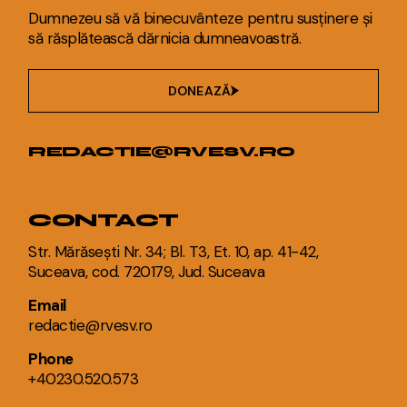
Dumnezeu să vă binecuvânteze pentru susținere și
să răsplătească dărnicia dumneavoastră.
DONEAZĂ
REDACTIE@RVESV.RO
CONTACT
Str. Mărăsești Nr. 34; Bl. T3, Et. 10, ap. 41-42,
Suceava, cod. 720179, Jud. Suceava
Email
redactie@rvesv.ro
Phone
+40230.520.573