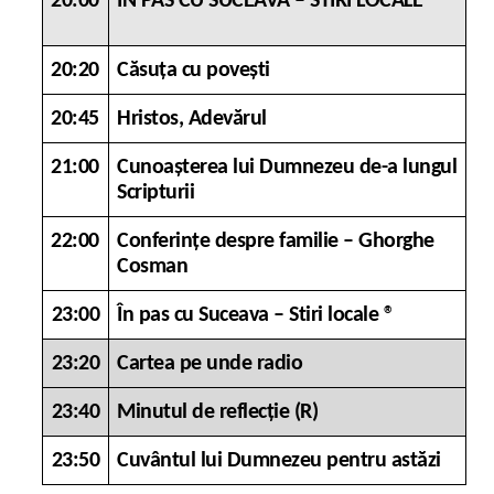
20:00
ÎN PAS CU SUCEAVA – STIRI LOCALE
20:20
Căsuța cu povești
20:45
Hristos, Adevărul
21:00
Cunoașterea lui Dumnezeu de-a lungul
Scripturii
22:00
Conferințe despre familie – Ghorghe
Cosman
23:00
În pas cu Suceava – Stiri locale ®
23:20
Cartea pe unde radio
23:40
Minutul de reflecție (R)
23:50
Cuvântul lui Dumnezeu pentru astăzi