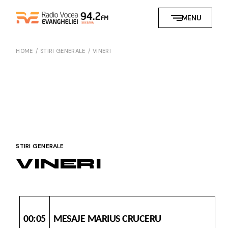
Skip
to
MENU
the
content
HOME
STIRI GENERALE
VINERI
STIRI GENERALE
VINERI
00:05
MESAJE MARIUS CRUCERU