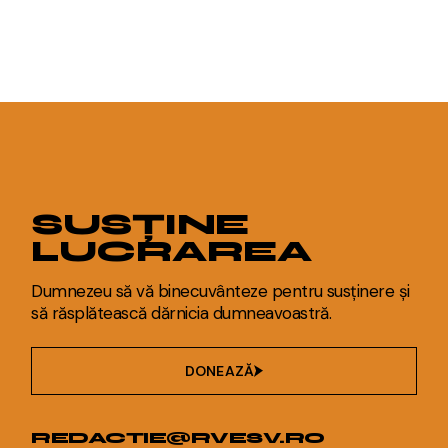
SUSȚINE
LUCRAREA
Dumnezeu să vă binecuvânteze pentru susținere și
să răsplătească dărnicia dumneavoastră.
DONEAZĂ
REDACTIE@RVESV.RO