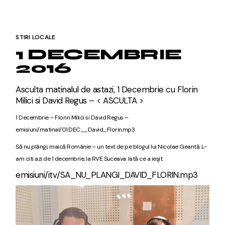
STIRI LOCALE
1 DECEMBRIE
2016
Asculta matinalul de astazi, 1 Decembrie cu Florin
Milici si David Regus –
< ASCULTA >
1 Decembrie – Florin Milici si David Regus –
emisiuni/matinal/01.DEC__David_Florin.mp3
Să nu plângi, maică Românie – un text de pe blogul lui Nicolae Geantă. L-
am citi azi de 1 decembrie, la RVE Suceava. Iată ce a ieşit.
emisiuni/itv/SA_NU_PLANGI_DAVID_FLORIN.mp3