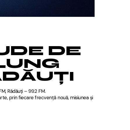
UDE DE
ULUNG
DĂUȚI
M, Rădăuți – 99.2 FM.
te, prin fiecare frecvență nouă, misiunea și