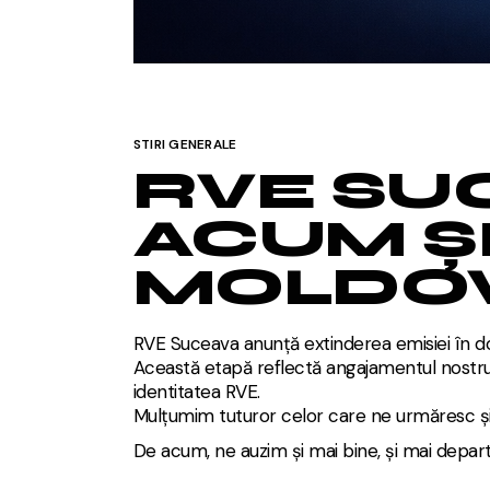
STIRI GENERALE
RVE SU
ACUM Ș
MOLDOV
RVE Suceava anunță extinderea emisiei în d
Această etapă reflectă angajamentul nostru d
identitatea RVE.
Mulțumim tuturor celor care ne urmăresc și 
De acum, ne auzim și mai bine, și mai depart