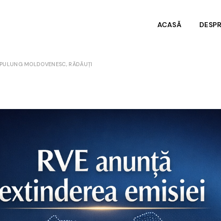
ACASĂ
DESP
ÂMPULUNG MOLDOVENESC, RĂDĂUȚI
Despr
Date 