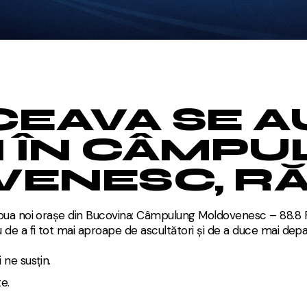
CEAVA SE A
I ÎN CÂMP
ENESC, RĂ
oua noi orașe din Bucovina: Câmpulung Moldovenesc – 88.8 F
e a fi tot mai aproape de ascultători și de a duce mai depar
ne susțin.
e.