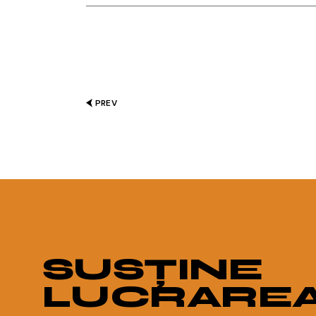
PREV
SUSȚINE
LUCRARE