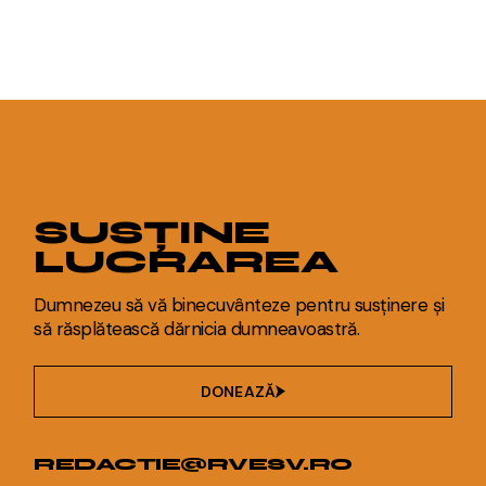
SUSȚINE
LUCRAREA
Dumnezeu să vă binecuvânteze pentru susținere și
să răsplătească dărnicia dumneavoastră.
DONEAZĂ
REDACTIE@RVESV.RO