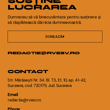
SUSȚINE
LUCRAREA
Dumnezeu să vă binecuvânteze pentru susținere și
să răsplătească dărnicia dumneavoastră.
DONEAZĂ
REDACTIE@RVESV.RO
CONTACT
Str. Mărăsești Nr. 34; Bl. T3, Et. 10, ap. 41-42,
Suceava, cod. 720179, Jud. Suceava
Email
redactie@rvesv.ro
Phone