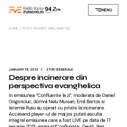
Skip
to
MENU
the
content
HOME
POSTS TAGGED "EMIL BARTOS"
JANUARY 18, 2013
STIRI GENERALE
Despre incinerare din
perspectiva evanghelica
In emisiunea “Confluente la zi”, moderata de Daniel
Grigoriciuc, domnii Nelu Mursan, Emil Bartos si
Ieremia Rusu au opinat cu privire la incinerare.
Accesand player-ul de mai jos puteti asculta
integral emisiunea care a fost LIVE pe data de 17
ianuarie 2013. emisiuni/Confluente_David_Reg