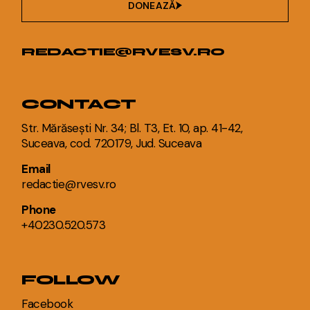
DONEAZĂ
REDACTIE@RVESV.RO
CONTACT
Str. Mărăsești Nr. 34; Bl. T3, Et. 10, ap. 41-42,
Suceava, cod. 720179, Jud. Suceava
Email
redactie@rvesv.ro
Phone
+40230.520.573
FOLLOW
Facebook