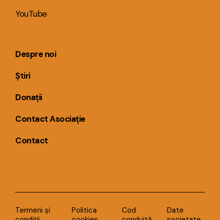
YouTube
Despre noi
Știri
Donații
Contact Asociație
Contact
Termeni și
Politica
Cod
Date
condiții
cookies
conduită
societate