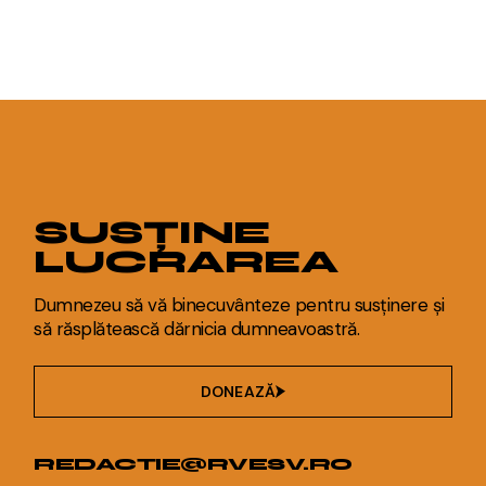
SUSȚINE
LUCRAREA
Dumnezeu să vă binecuvânteze pentru susținere și
să răsplătească dărnicia dumneavoastră.
DONEAZĂ
REDACTIE@RVESV.RO