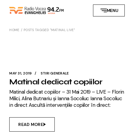
Skip
to
MENU
the
content
HOME
POSTS TAGGED "MATINAL LIVE"
MAY 31, 2019
STIRI GENERALE
Matinal dedicat copiilor
Matinal dedicat copiilor – 31 Mai 2019 – LIVE – Florin
Milici, Alina Butnariu și Ianna Socoliuc Ianna Socoliuc
in direct Ascultă intervențiile copiilor în direct:
READ MORE