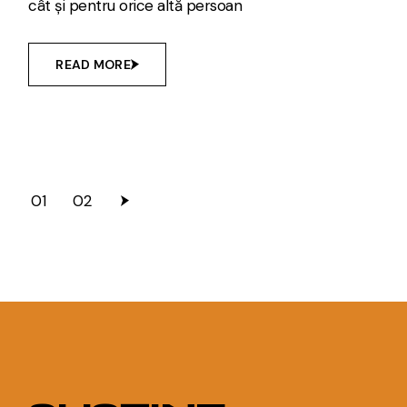
cât și pentru orice altă persoan
READ MORE
POSTS
01
02
PAGINATION