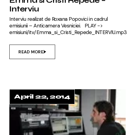
Emma si Cristi Repede –
Interviu
Interviu realizat de Roxana Popovici in cadrul
emisiunii – Anticamera Vesniciei. PLAY ->
emisiuni/itv/Emma_si_Cristi_Repede_INTERVIU.mp3
READ MORE
April 22, 2014