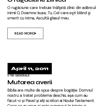
O rugăciune care trebuie înălţată zilnic din adâncul
inimii O, Doamne Isuse, Tu, Cel care eşti blând şi
smerit cu inima, Ascultă glasul meu.
READ MORE
April 11, 2011
STIRI GENERALE
Mutarea averii
Biblia are multe de spus despre bogăție. Domnul
nostru a tratat problema deschis, așa cum au
făcut-o și Pavel și alți scriitori ai Noului Testament.
Ceea ce au spus ei este cunoscut în istorie și