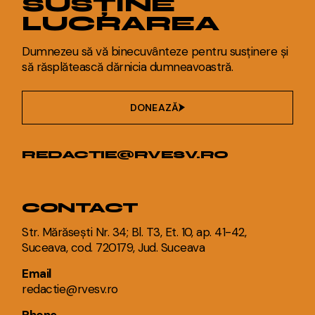
SUSȚINE
LUCRAREA
Dumnezeu să vă binecuvânteze pentru susținere și
să răsplătească dărnicia dumneavoastră.
DONEAZĂ
REDACTIE@RVESV.RO
CONTACT
Str. Mărăsești Nr. 34; Bl. T3, Et. 10, ap. 41-42,
Suceava, cod. 720179, Jud. Suceava
Email
redactie@rvesv.ro