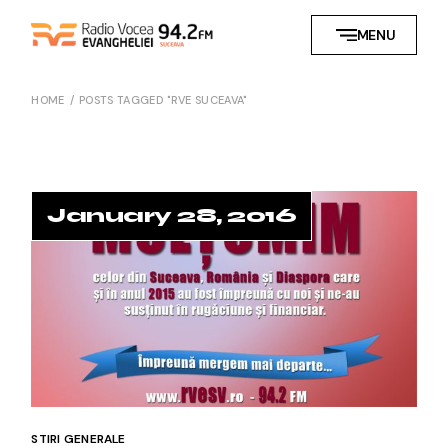
Skip
to
MENU
the
content
HOME
POSTS TAGGED "RVE SUCEAVA"
January 28, 2016
STIRI GENERALE