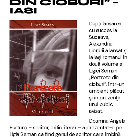
DIN CIOBURI” –
IASI
După lansarea
cu succes la
Suceava,
Alexandria
Librării a lansat şi
la Iaşi romanul în
două volume al
Ligiei Seman
„Portrete din
cioburi”, într-un
ambient plăcut
şi în prezenţa
unui public
avizat.
Doamna Angela
Furtună – scriitor, critic literar – a prezentat-o pe
Ligia Seman ca fiind genul de scriitor care îmbină