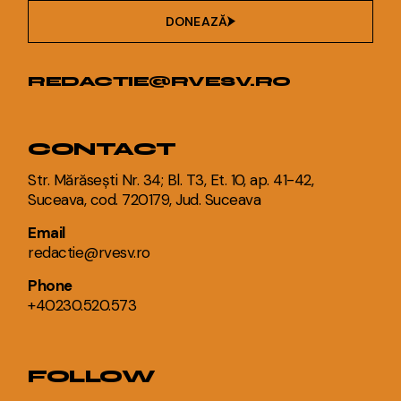
DONEAZĂ
REDACTIE@RVESV.RO
CONTACT
Str. Mărăsești Nr. 34; Bl. T3, Et. 10, ap. 41-42,
Suceava, cod. 720179, Jud. Suceava
Email
redactie@rvesv.ro
Phone
+40230.520.573
FOLLOW