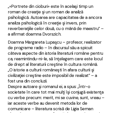
„«Portrete din cioburi» este în acelaşi timp un
roman de creaţie şi un roman de analiză
psihologică. Autoarea are capacitatea de a ancora
analiza psihologică în creaţie şi invers, prin
reverberaţiile celor două, cu o mână de maestru” –
a afirmat doamna Dvorszich.
Doamna Margareta Lupaşcu – profesor, realizator
de programe radio – în discursul său a spicuit
câteva aspecte din istoria literaturii române pentru
ca, reamintindu-ni-le, să înţelegem care este locul
de drept al literaturii creştine în cultura română.
„O istorie a culturii româneşti în afara culturii şi
civilizaţiei creştine este imposibil de realizat” – a
fost una din concluzii.
Despre autoare şi romanul ei, a spus: „Într-o
societate în care tot mai mulţi îşi conjugă existenţa
cu verbe precum: merit, mi se cuvine, sunt, vreau –
iar aceste verbe au devenit metoda lor de
comunicare – literatura scrisă de Ligia Seman