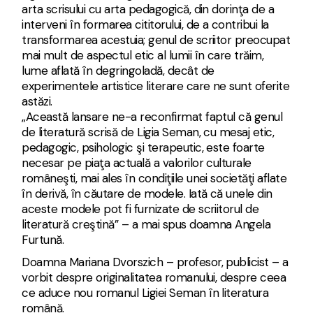
arta scrisului cu arta pedagogică, din dorinţa de a
interveni în formarea cititorului, de a contribui la
transformarea acestuia; genul de scriitor preocupat
mai mult de aspectul etic al lumii în care trăim,
lume aflată în degringoladă, decât de
experimentele artistice literare care ne sunt oferite
astăzi.
„Această lansare ne-a reconfirmat faptul că genul
de literatură scrisă de Ligia Seman, cu mesaj etic,
pedagogic, psihologic şi terapeutic, este foarte
necesar pe piaţa actuală a valorilor culturale
româneşti, mai ales în condiţiile unei societăţi aflate
în derivă, în căutare de modele. Iată că unele din
aceste modele pot fi furnizate de scriitorul de
literatură creştină” – a mai spus doamna Angela
Furtună.
Doamna Mariana Dvorszich – profesor, publicist – a
vorbit despre originalitatea romanului, despre ceea
ce aduce nou romanul Ligiei Seman în literatura
română.