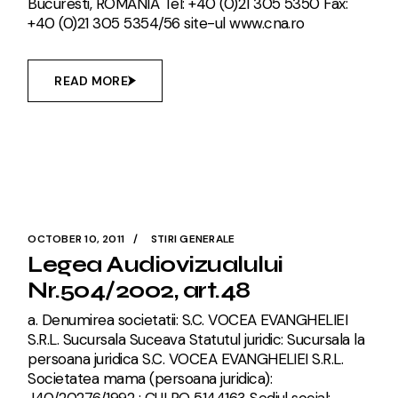
Bucuresti, ROMANIA Tel: +40 (0)21 305 5350 Fax:
+40 (0)21 305 5354/56 site-ul www.cna.ro
READ MORE
OCTOBER 10, 2011
STIRI GENERALE
Legea Audiovizualului
Nr.504/2002, art.48
a. Denumirea societatii: S.C. VOCEA EVANGHELIEI
S.R.L. Sucursala Suceava Statutul juridic: Sucursala la
persoana juridica S.C. VOCEA EVANGHELIEI S.R.L.
Societatea mama (persoana juridica):
J40/20276/1992 ; CUI RO 5144163 Sediul social: