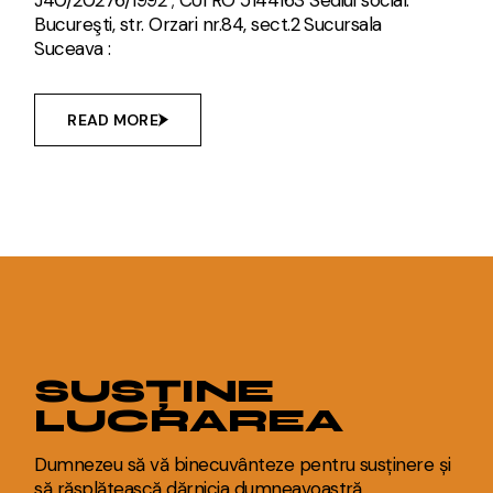
Bucureşti, str. Orzari nr.84, sect.2 Sucursala
Suceava :
READ MORE
SUSȚINE
LUCRAREA
Dumnezeu să vă binecuvânteze pentru susținere și
să răsplătească dărnicia dumneavoastră.