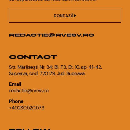
DONEAZĂ
REDACTIE@RVESV.RO
CONTACT
Str. Mărăsești Nr. 34; Bl. T3, Et. 10, ap. 41-42,
Suceava, cod. 720179, Jud. Suceava
Email
redactie@rvesv.ro
Phone
+40230.520.573