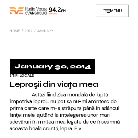
Skip
to
MENU
the
content
HOME
2014
JANUARY
January 30, 2014
STIRI LOCALE
Leproşii din viaţa mea
Astăzi fiind Ziua mondială de luptă
împotriva leprei… nu pot să nu-mi amintesc de
prima carte care m-a străpuns până în adâncul
fiinţei mele, ajutând la înţelegerea unor mari
adevăruri în mintea mea legate de ce înseamnă
această boală cruntă, lepra. E v