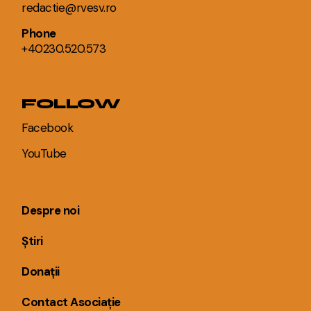
redactie@rvesv.ro
Phone
+40230.520.573
FOLLOW
Facebook
YouTube
Despre noi
Știri
Donații
Contact Asociație