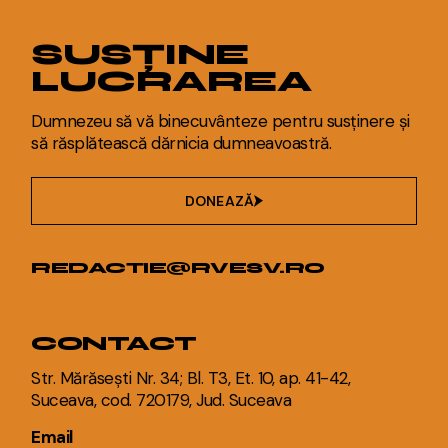
SUSȚINE
LUCRAREA
Dumnezeu să vă binecuvânteze pentru susținere și
să răsplătească dărnicia dumneavoastră.
DONEAZĂ
REDACTIE@RVESV.RO
CONTACT
Str. Mărăsești Nr. 34; Bl. T3, Et. 10, ap. 41-42,
Suceava, cod. 720179, Jud. Suceava
Email