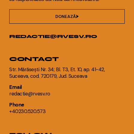
DONEAZĂ
REDACTIE@RVESV.RO
CONTACT
Str. Mărăsești Nr. 34; Bl. T3, Et. 10, ap. 41-42,
Suceava, cod. 720179, Jud. Suceava
Email
redactie@rvesv.ro
Phone
+40230.520.573