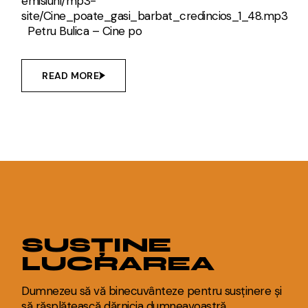
emisiuni/mp3-
site/Cine_poate_gasi_barbat_credincios_1_48.mp3
Petru Bulica – Cine po
READ MORE
SUSȚINE
LUCRAREA
Dumnezeu să vă binecuvânteze pentru susținere și
să răsplătească dărnicia dumneavoastră.