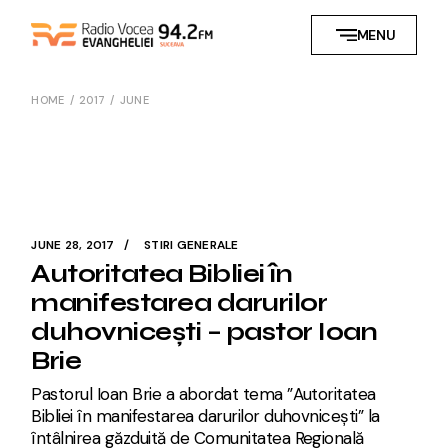
Skip
to
MENU
the
content
HOME
2017
JUNE
JUNE 28, 2017
STIRI GENERALE
Autoritatea Bibliei în
manifestarea darurilor
duhovnicești – pastor Ioan
Brie
Pastorul Ioan Brie a abordat tema ”Autoritatea
Bibliei în manifestarea darurilor duhovnicești” la
întâlnirea găzduită de Comunitatea Regională