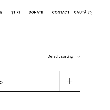
RE
ȘTIRI
DONAȚII
CONTACT
CAUTĂ
e noi
societate
Default sorting
e
00