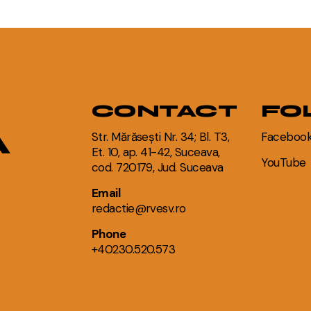
CONTACT
FO
A
Str. Mărăsești Nr. 34; Bl. T3,
Faceboo
Et. 10, ap. 41-42, Suceava,
YouTube
cod. 720179, Jud. Suceava
Email
redactie@rvesv.ro
Phone
+40230.520.573