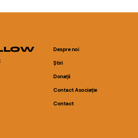
LLOW
Despre noi
k
Știri
Donații
Contact Asociație
Contact