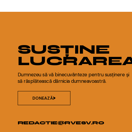
SUSȚINE
LUCRARE
Dumnezeu să vă binecuvânteze pentru susținere și
să răsplătească dărnicia dumneavoastră.
DONEAZĂ
REDACTIE@RVESV.RO