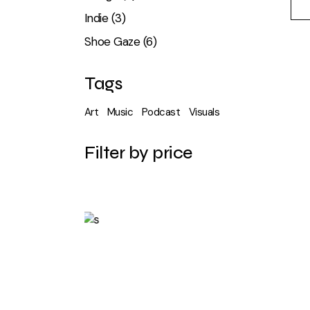
products
3
Indie
3
products
6
Shoe Gaze
6
products
Tags
Art
Music
Podcast
Visuals
Filter by price
SALE UP
BUY NOW