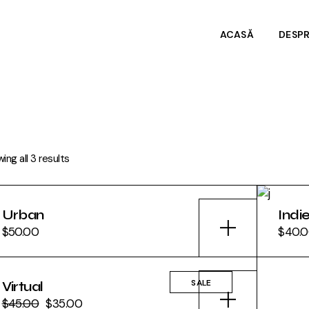
ACASĂ
DESP
Despr
Date 
ing all 3 results
Urban
Indi
$
50.00
$
40.
SALE
Virtual
$
45.00
$
35.00
Original
Current